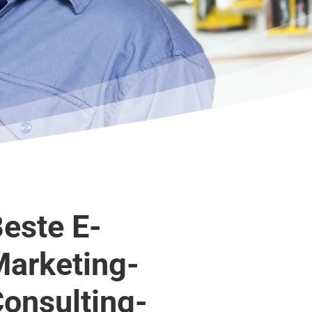
este E-
arketing-
onsulting-