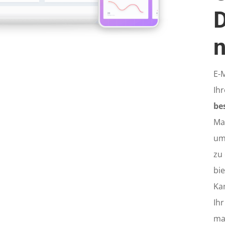
D
E-M
Ih
be
Ma
um
zu
bi
Ka
Ih
ma