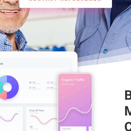
B
M
C