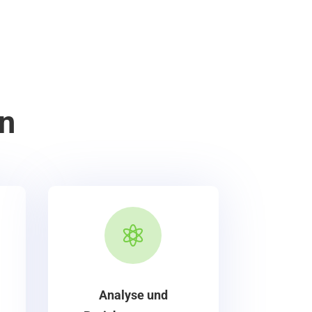
en

Analyse und