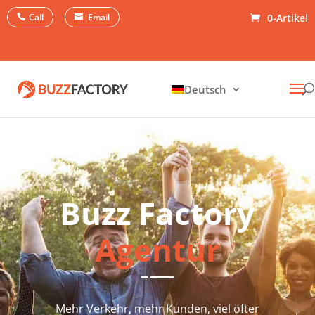
Call
Email
0-Artikel
Deutsch
Buzz Factory
Agentur
Mehr Verkehr, mehr Kunden, viel öfter