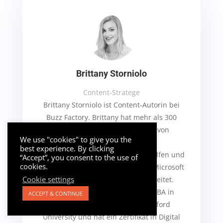
Brittany Storniolo
Content-Stratege
Brittany Storniolo ist Content-Autorin bei
Buzz Factory. Brittany hat mehr als 300
Startups bei der Ausarbeitung von
We use "cookies" to give you the
Marketingstrategien und
best experience. By clicking
Geschäftsentwicklungsplänen geholfen und
“Accept”, you consent to the use of
cookies.
hat mit großen Unternehmen wie Microsoft
Cookie settings
und JP Morgan zusammengearbeitet.
Brittany hat einen erstklassigen BA in
ACCEPT & CONTINUE
Literae Humaniores von der Oxford
University und hat ein Zertifikat in Digital