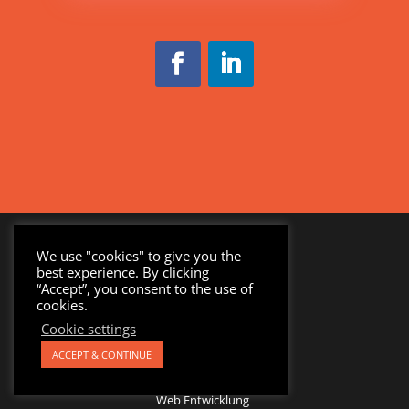
We use "cookies" to give you the
Quicklinks
best experience. By clicking
“Accept”, you consent to the use of
Dienstleistungen
cookies.
Suchmaschinenoptimierung
Cookie settings
Pay-Per-Click-Werbung
ACCEPT & CONTINUE
Digital Marketing Beratung
Web Entwicklung