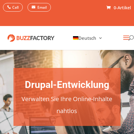
Call
Email
0-Artikel
Deutsch
Drupal-Entwicklung
Verwalten Sie Ihre Online-Inhalte
nahtlos