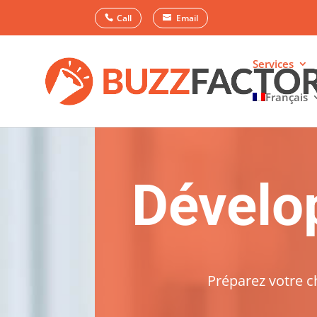
Call
Email
Services
Français
Dévelo
Préparez votre c