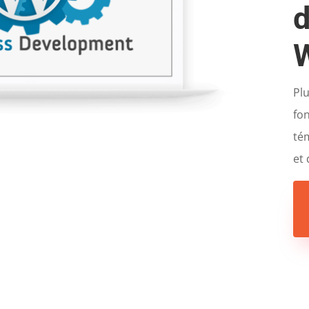
Pl
fo
tém
et 