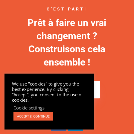
C’EST PARTI
Prêt à faire un vrai
changement ?
Construisons cela
ensemble !
We use "cookies" to give you the
best experience. By clicking
FAISONS CELA
“Accept”, you consent to the use of
cookies.
Cookie settings
ACCEPT & CONTINUE