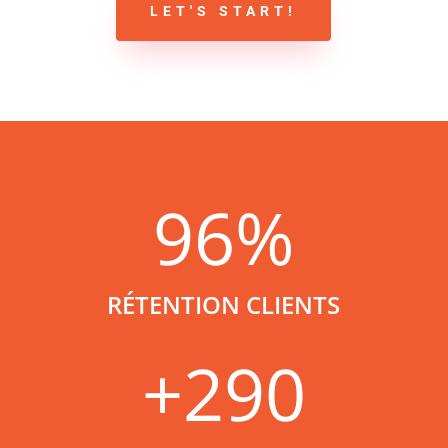
LET'S START!
96
%
RÉTENTION CLIENTS
+290