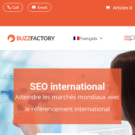
Call
Email
Articles 0
Français
SEO international
Atteindre les marchés mondiaux avec
le référencement international