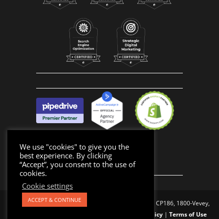
We use "cookies" to give you the
best experience. By clicking
“Accept”, you consent to the use of
cookies.
Cookie settings
ACCEPT & CONTINUE
Made with 🧡 in Vevey, Switzerland | Buzz Factory®
|
CP186, 1800-Vevey,
Switzerland
|
Phone:
+41 22 539 16 64
|
Privacy Policy
|
Terms of Use