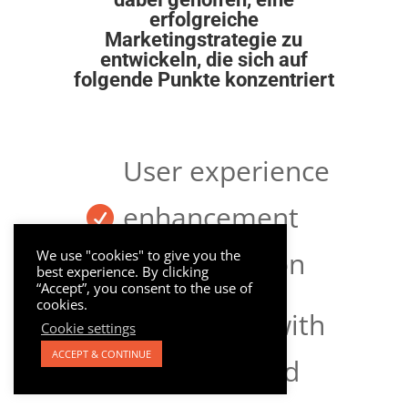
erfolgreiche
Marketingstrategie zu
entwickeln, die sich auf
folgende Punkte konzentriert
User experience
enhancement

for conversion
We use "cookies" to give you the
best experience. By clicking
“Accept”, you consent to the use of
cookies.
Integration with
Cookie settings
ACCEPT & CONTINUE
Facebook and
