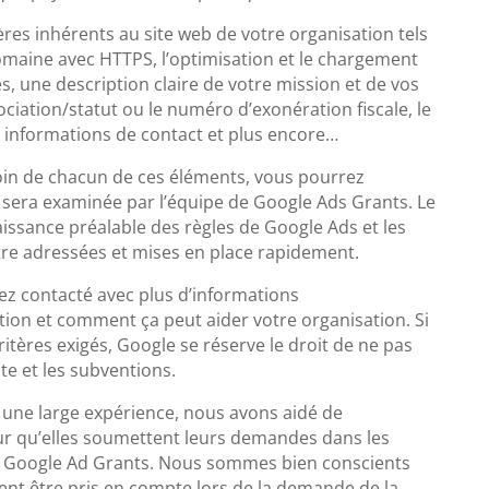
itères inhérents au site web de votre organisation tels
domaine avec HTTPS, l’optimisation et le chargement
s, une description claire de votre mission et de vos
ociation/statut ou le numéro d’exonération fiscale, le
s informations de contact et plus encore…
oin de chacun de ces éléments, vous pourrez
sera examinée par l’équipe de Google Ads Grants. Le
ssance préalable des règles de Google Ads et les
tre adressées et mises en place rapidement.
ez contacté avec plus d’informations
ion et comment ça peut aider votre organisation. Si
tères exigés, Google se réserve le droit de ne pas
e et les subventions.
 une large expérience, nous avons aidé de
r qu’elles soumettent leurs demandes dans les
 le Google Ad Grants. Nous sommes bien conscients
ent être pris en compte lors de la demande de la